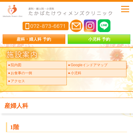
産科・婦人科 予約
小児科 予約
施設案内
院内図
Googleインドアマップ
お食事の一例
小児科
アクセス
産婦人科
1階